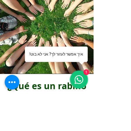
!איך אפשר לעזור לך? אני לא בוט
1
¿Qué es un rabino
secular?
Un rabino laico es un líder judío,
versado en judaísmo y creyente
en valores humanistas que sitúan